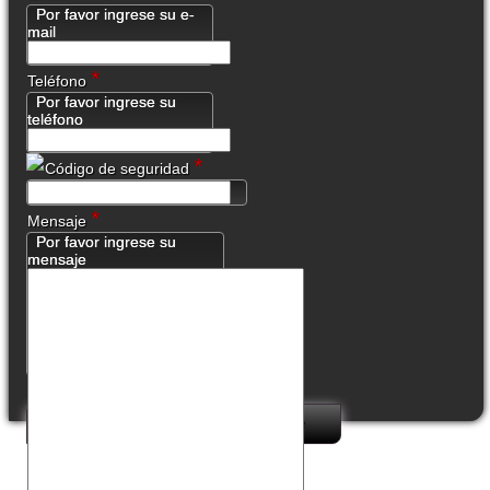
Por favor ingrese su e-
mail
*
Teléfono
Por favor ingrese su
teléfono
*
Código de seguridad
*
Mensaje
Por favor ingrese su
mensaje