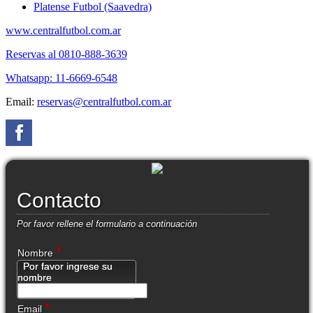
Platense Futbol (Saavedra)
www.centralfutbol.com.ar
Reservas al 0810-888-3639
Whatsapp: 11-6669-6548
Email:
reservas@centralfutbol.com.ar
Contacto
Por favor rellene el formulario a continuación
*
Nombre
Por favor ingrese su
nombre
*
Email